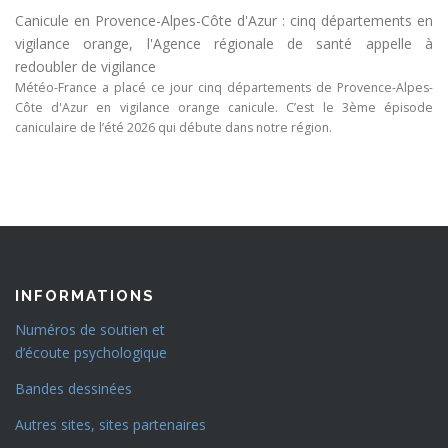
Canicule en Provence-Alpes-Côte d'Azur : cinq départements en
vigilance orange, l'Agence régionale de santé appelle à
redoubler de vigilance
Météo-France a placé ce jour cinq départements de Provence-Alpes-
Côte d'Azur en vigilance orange canicule. C’est le 3ème épisode
caniculaire de l’été 2026 qui débute dans notre région.
INFORMATIONS
Numéros de soutien et
d’écoute psychologique
Bandes dessinées
Autres sites, sites partenaires