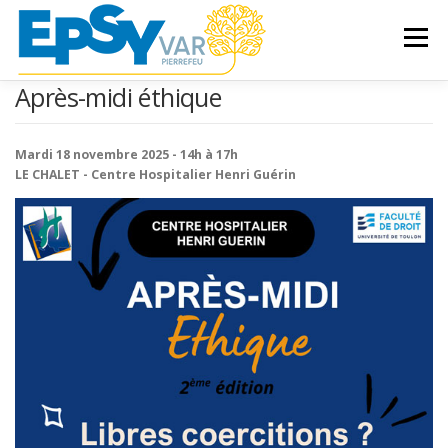
Aller
au
Menu
contenu
Après-midi éthique
ACCUEIL
LES SOINS
Mardi 18 novembre 2025 - 14h à 17h
LE CHALET - Centre Hospitalier Henri Guérin
DROITS DES PATIENTS
ETABLISSEMENT
PROFESSIONNELS DE SANTÉ