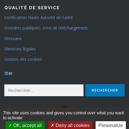
QUALITÉ DE SERVICE
Certification Haute Autorité de Santé
Données publiques, zone de téléchargement
Glossaire
Mentions légales
Gestion des cookies
LinkedIn
YouTube
Rechercher :
This site uses cookies and gives you control over what you want
to activate
OK, accept all
Deny all cookies
Personalize
Copyright © 2026 - EPSY VAR - Mentions légales