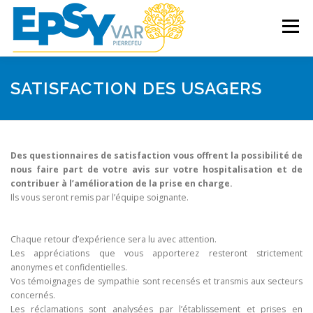
Aller
au
Menu
contenu
ACCUEIL
LES SOINS
SATISFACTION DES USAGERS
DROITS DES PATIENTS
ETABLISSEMENT
Des questionnaires de satisfaction vous offrent la possibilité de
nous faire part de votre avis sur votre hospitalisation et de
contribuer à l’amélioration de la prise en charge.
PROFESSIONNELS DE SANTÉ
Ils vous seront remis par l’équipe soignante.
Chaque retour d’expérience sera lu avec attention.
Les appréciations que vous apporterez resteront strictement
anonymes et confidentielles.
Vos témoignages de sympathie sont recensés et transmis aux secteurs
concernés.
Les réclamations sont analysées par l’établissement et prises en