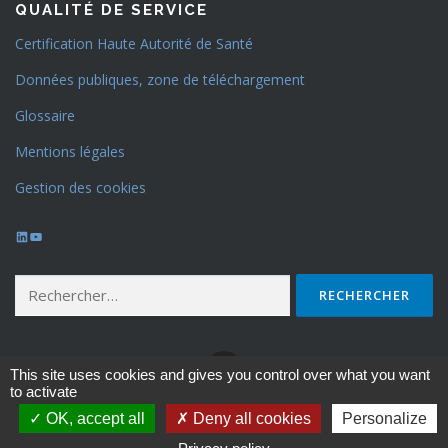
QUALITÉ DE SERVICE
Certification Haute Autorité de Santé
Données publiques, zone de téléchargement
Glossaire
Mentions légales
Gestion des cookies
LinkedIn
YouTube
Rechercher :
This site uses cookies and gives you control over what you want
to activate
OK, accept all
Deny all cookies
Personalize
Copyright © 2026 - EPSY VAR - Mentions légales