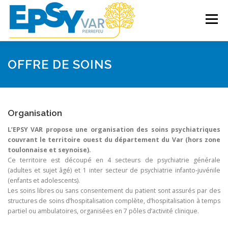
Aller
au
Menu
contenu
ACCUEIL
LES SOINS
OFFRE DE SOINS
DROITS DES PATIENTS
ETABLISSEMENT
Organisation
L’EPSY VAR propose une organisation des soins psychiatriques
PROFESSIONNELS DE SANTÉ
couvrant le territoire ouest du département du Var (hors zone
toulonnaise et seynoise).
Ce territoire est découpé en 4 secteurs de psychiatrie générale
(adultes et sujet âgé) et 1 inter secteur de psychiatrie infanto-juvénile
(enfants et adolescents).
Les soins libres ou sans consentement du patient sont assurés par des
structures de soins d’hospitalisation complète, d’hospitalisation à temps
partiel ou ambulatoires, organisées en 7 pôles d’activité clinique.