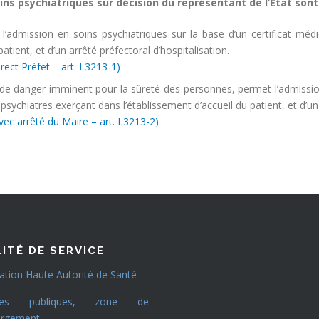
ns psychiatriques sur décision du représentant de l’Etat sont 
l’admission en soins psychiatriques sur la base d’un certificat méd
atient, et d’un arrêté préfectoral d’hospitalisation.
rect Préfet – art. L3213-1)
 de danger imminent pour la sûreté des personnes, permet l’admission 
sychiatres exerçant dans l’établissement d’accueil du patient, et d’un
ec arrêté du Maire – art. L3213-2)
ITÉ DE SERVICE
cation Haute Autorité de Santé
ées publiques, zone de
argement