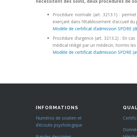
nécessitent des soins, deux procédures de soi
Procédure normale (art. 3213.1) : permet 
exerçant dans l’établissement d’accueil du p
Modèle de certificat d’admission SPDRE (di
Procédure d’urgence (art. 3213.2) : En cas
médical rédigé par un médecin, hormis les p
Modèle de certificat d’admission SPDRE (av
INFORMATIONS
QUAL
Numéros de soutien et
Certifi
d’écoute psychologique
Donn
Bandes dessinées
téléch