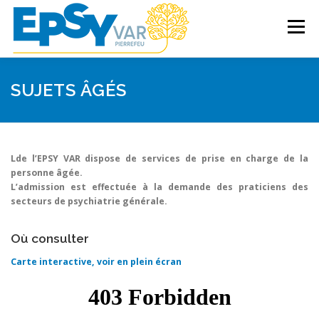
Aller
au
Menu
contenu
ACCUEIL
LES SOINS
SUJETS ÂGÉS
DROITS DES PATIENTS
ETABLISSEMENT
Lde l’EPSY VAR dispose de services de prise en charge de la
personne âgée.
L’admission est effectuée à la demande des praticiens des
PROFESSIONNELS DE SANTÉ
secteurs de psychiatrie générale.
Où consulter
Carte interactive, voir en plein écran