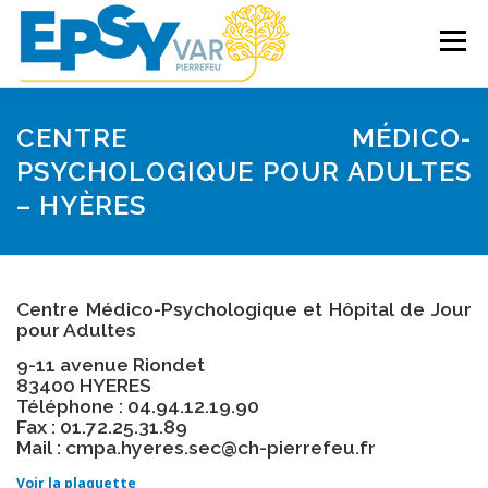
Aller
au
Menu
contenu
ACCUEIL
LES SOINS
CENTRE MÉDICO-
PSYCHOLOGIQUE POUR ADULTES
– HYÈRES
DROITS DES PATIENTS
ETABLISSEMENT
PROFESSIONNELS DE SANTÉ
Centre Médico-Psychologique et Hôpital de Jour
pour Adultes
9-11 avenue Riondet
83400 HYERES
Téléphone : 04.94.12.19.90
Fax : 01.72.25.31.89
Mail : cmpa.hyeres.sec@ch-pierrefeu.fr
Voir la plaquette